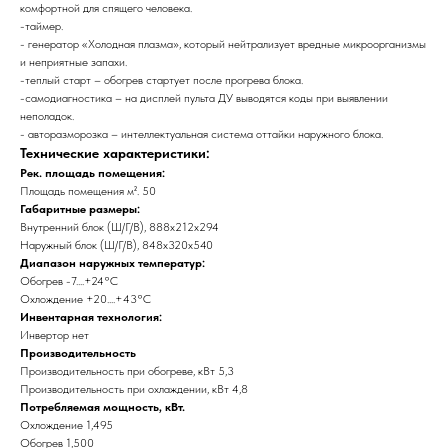
комфортной для спящего человека.
-таймер.
- генератор «Холодная плазма», который нейтрализует вредные микроорганизмы
и неприятные запахи.
-теплый старт – обогрев стартует после прогрева блока.
-самодиагностика – на дисплей пульта ДУ выводятся коды при выявлении
неполадок.
- авторазморозка – интеллектуальная система оттайки наружного блока.
Технические характеристики:
Рек. площадь помещения:
Площадь помещения м². 50
Габаритные размеры:
Внутренний блок (Ш/Г/В), 888x212x294
Наружный блок (Ш/Г/В), 848x320x540
Диапазон наружных температур:
Обогрев -7....+24°C
Охлождение +20....+43°C
Инвентарная технология:
Инвертор нет
Производительность
Производительность при обогреве, кВт 5,3
Производительность при охлаждении, кВт 4,8
Потребляемая мощность, кВт.
Охлождение 1,495
Обогрев 1,500