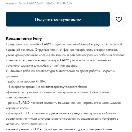
Артикул:
Gree FAIRY GWH18ACC-K3NNA1A
Получить консультацию
Кондиционер Fairy
Представители линейки FAIRY получили глянцевый белый корпус с обтекаемой
передней панелью. Округлые линии, рифленая поверхность створки жалюзи,
узкий хромированный молдинг по торцам и ряд волнообразных ребер на боковых
поверхностях делают кондиционеры FAIRY узнаваемыми и эстетически
привлекательными для любых стилей интерьеров.
Индикация рабочей температуры видна только во время работы - скрытый
дисплей.
- работа на фреоне R410A.
- 4 скорости вращения вентилятора внутреннего блока.
-функцию авторестар, запоминает настройки на случай сбоя в подаче
электропитании.
- режим TURBO поможет охладить помещение или нагреть его в максимально
короткие сроки.
- функция I FEEL позволяет поддерживать заданную температуру в области
расположения пульта дистанционного управления, создавая зону комфорта в
желаемой части помещения.
- ночной режим SLEEP, который делает температуру в помещении более