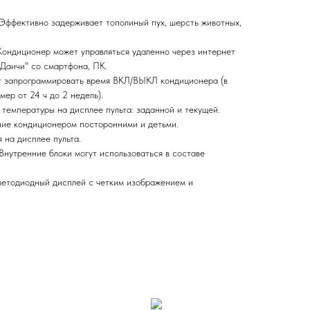
Эффективно задерживает тополиный пух, шерсть животных,
Кондиционер может управляться удаленно через интернет
 Даичи" со смартфона, ПК.
т запрограммировать время ВКЛ/ВЫКЛ кондиционера (в
мер от 24 ч до 2 недель).
температуры на дисплее пульта: заданной и текущей.
ие кондиционером посторонними и детьми.
 на дисплее пульта.
Внутренние блоки могут использоваться в составе
етодиодный дисплей c четким изображением и