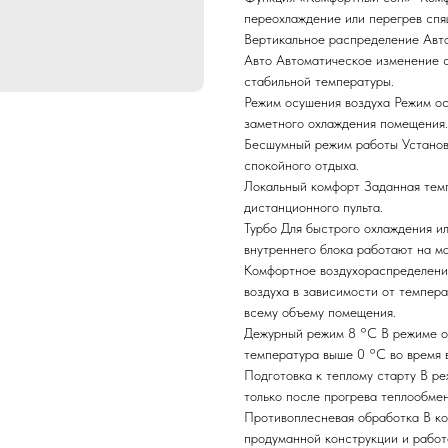
переохлаждение или перегрев спя
Вертикальное распределение
Авт
Авто
Автоматическое изменение с
стабильной температуры.
Режим осушения воздуха
Режим ос
заметного охлаждения помещения.
Бесшумный режим работы
Установ
спокойного отдыха.
Локальный комфорт
Заданная тем
дистанционного пульта.
Турбо
Для быстрого охлаждения и
внутреннего блока работают на м
Комфортное воздухораспределен
воздуха в зависимости от темпер
всему объему помещения.
Дежурный режим 8 °С
В режиме о
температура выше 0 °С во время 
Подготовка к теплому старту
В ре
только после прогрева теплообмен
Противоплесневая обработка
В к
продуманной конструкции и работ