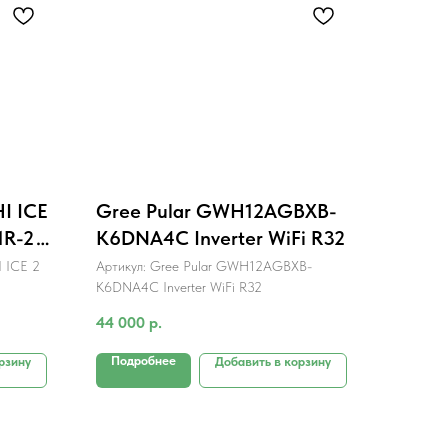
I ICE
Gree Pular GWH12AGBXB-
1R-2
K6DNA4C Inverter WiFi R32
 ICE 2
Артикул:
Gree Pular GWH12AGBXB-
K6DNA4C Inverter WiFi R32
44 000
р.
Подробнее
рзину
Добавить в корзину