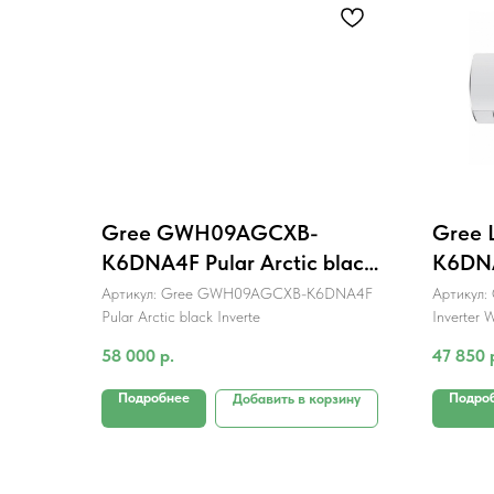
Gree GWH09AGCXB-
Gree 
K6DNA4F Pular Arctic black
K6DNA
Inverter R32
Артикул:
Gree GWH09AGCXB-K6DNA4F
Артикул:
Pular Arctic black Inverte
Inverter 
58 000
р.
47 850
Подробнее
Подро
Добавить в корзину