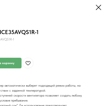
r ICE35AVQS1R-1
35AVQS1R-1
в корзину
ер автоматически выберет подходящий режим работы, на
тствии с заданной температурой.
ступеней скорости вентилятора позволяет создать любому
условия пребывания.
ортный сон". Ее использование предотвращает