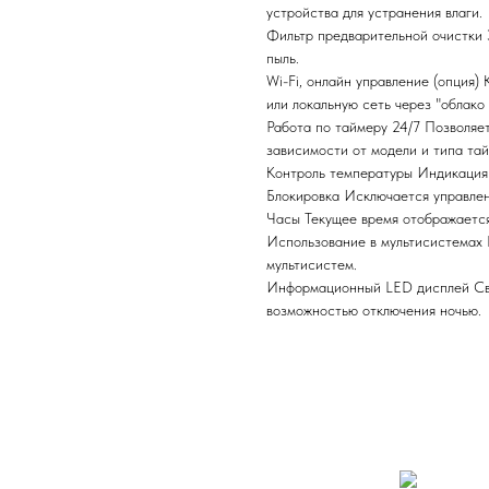
устройства для устранения влаги.
Фильтр предварительной очистки
пыль.
Wi-Fi, онлайн управление (опция)
или локальную сеть через "облако
Работа по таймеру 24/7
Позволяе
зависимости от модели и типа тай
Контроль температуры
Индикация 
Блокировка
Исключается управлен
Часы
Текущее время отображается
Использование в мультисистемах
мультисистем.
Информационный LED дисплей
Св
возможностью отключения ночью.