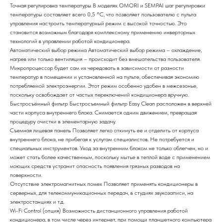
Точная регулировка температуры
В моделях OMORI и SEMPAI шаг регулировки
температуры составляет всего 0,5 °С, что позволяет пользователю с пульта
управления настроить температурный режим с высокой точностью. Это
становится возможным благодаря комплексному применению инверторных
технологий в управлении работой кондиционера.
Автоматический выбор режима
Автоматический выбор режима – охлаждение,
нагрев или только вентиляция – происходит без вмешательства пользователя.
Микропроцессор будет сам их чередовать в зависимости от разности
температур в помещении и установленной на пульте, обеспечивая экономию
потребляемой электроэнергии. Этот режим особенно удобен в межсезонье,
поскольку освобождает от частых переключений кондиционера вручную.
Быстросъёмный фильтр
Быстросъемный фильтр Easy Clean расположен в верхней
части корпуса внутреннего блока. Снимается одним движением, превращая
процедуру очистки в элементарную задачу.
Съемная лицевая панель
Позволяет легко откинуть ее и отделить от корпуса
внутреннего блока, не прибегая к услугам специалистов. Не потребуется и
специальных инструментов. Уход за внутренним блоком не только облегчен, но и
может стать более качественным, поскольку мытье в теплой воде с применением
моющих средств устранит опасность появления грязных разводов на
поверхности.
Отсутствие электромагнитных помех
Позволяет применять кондиционеры в
серверных, для телекоммуникационных передач, в студиях звукозаписи, на
электростанциях и т.д.
Wi-Fi Control (опция)
Возможность дистанционного управления работой
кондиционера, в том числе через интернет, при помощи планшетного компьютера