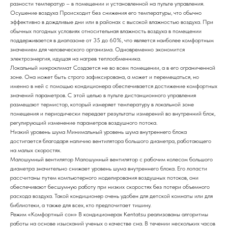
разности температур – в помещении и установленной на пульте управления.
Осушение воздуха
Происходит без снижения его температуры, что обычно
эффективно в дождливые дни или в районах с высокой влажностью воздуха. При
обычных погодных условиях относительная влажность воздуха в помещении
поддерживается в диапазоне от 35 до 60%, что является наиболее комфортным
значением для человеческого организма. Одновременно экономится
электроэнергия, идущая на нагрев теплообменника.
Локальный микроклимат
Создается не во всем помещении, а в его ограниченной
зоне. Она может быть строго зафиксирована, а может и перемещаться, но
именно в ней с помощью кондиционера обеспечивается достижение комфортных
значений параметров. С этой целью в пульте дистанционного управления
размещают термистор, который измеряет температуру в локальной зоне
помещения и периодически передает результаты измерений во внутренний блок,
регулирующий изменение параметров воздушного потока.
Низкий уровень шума
Минимальный уровень шума внутреннего блока
достигается благодаря наличию вентилятора большого диаметра, работающего
на малых скоростях.
Малошумный вентилятор
Малошумный вентилятор с рабочим колесом большого
диаметра значительно снижает уровень шума внутреннего блока. Его лопасти
рассчитаны путем компьютерного моделирования воздушных потоков, они
обеспечивают бесшумную работу при низких скоростях без потери объемного
расхода воздуха. Такой кондиционер очень удобен для детской комнаты или для
библиотеки, а также для всех, кто предпочитает тишину.
Режим «Комфортный сон»
В кондиционерах Kentatsu реализованы алгоритмы
работы на основе изысканий ученых о качестве сна. В течении нескольких часов