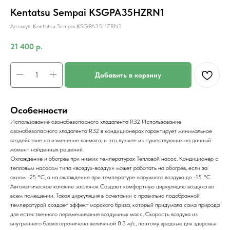
Kentatsu Sempai KSGPA35HZRN1
Артикул:
Kentatsu Sempai KSGPA35HZRN1
21 400
р.
Добавить в корзину
Особенности
Использование озонобезопасного хладагента R32
Использование
озонобезопасного хладагента R32 в кондиционерах гарантирует минимальное
воздействие на изменение климата, и это лучшее из существующих на данный
момент найденных решений.
Охлаждение и обогрев при низких температурах
Тепловой насос. Кондиционер с
тепловым насосом типа «воздух-воздух» может работать на обогрев, если за
окном -25 °C, а на охлаждение при температуре наружного воздуха до -15 °C.
Автоматическое качание заслонок
Создает комфортную циркуляцию воздуха во
всем помещении. Такая циркуляция в сочетании с правильно подобранной
температурой создает эффект морского бриза, который придумала сама природа
для естественного перемешивания воздушных масс. Скорость воздуха из
внутреннего блока ограничена величиной 0.3 м/с, поэтому вредные для здоровья