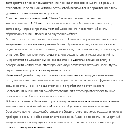
температура плавно повышается или понижается в зависимости от режима
относительно заданной уставки, затем стабилизируется и держится на одном
уровне, до завершения цикла работы.
Очистка теплообменника «4-Clean»
Четырехступенчатая очистка
теплообменника 4-Clean. Технология включает в себя: конденсацию влаги,
заморозку, нагрев и продувку теплообменника, что позволяет избежать
образования пыли и плесени во внутреннем блоке.
Автоматическая очистка теплообменника
Исключает образование плесени и
неприятных запахов во внутреннем блоке. Причиной этому становится пыль,
содержащаяся в воздушном потоке, поступающем из помещения, и оседающая на
фильтрах. Для исключения отрицательного воздействия этих загрязнений на
микроклимат помещения нужно своевременно удалять излишнюю влагу с
поверхности испарителя. Этот процесс осуществляется автоматически путем
периодической просушки внутреннего блока.
Уникальный дизайн
Разработка новых кондиционеров базируется не только
исходя из концепции технологического преимущества и широких функциональных
возможностей, но и на предоставлении потребителям эстетического
наслаждения внешним видом оборудования. Для этого привлекаются лучшие
специалисты в области дизайна и стилистики.
Работа по таймеру
Позволяет программировать время включения и выключения
кондиционера на ближайшие 24 часа. Такой режим позволяет исключить
беспокойство по поводу работающего в Ваше отсутствие электромеханического
прибора, а заодно и сбережет электроэнергию. Можно «заказать» комфортный
микроклимат к своему приходу, а можно включать и выключать кондиционер в
одно и то же время каждый день.