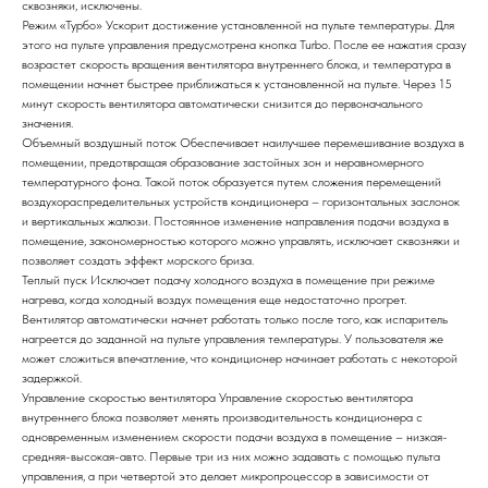
сквозняки, исключены.
Режим «Турбо»
Ускорит достижение установленной на пульте температуры. Для
этого на пульте управления предусмотрена кнопка Turbo. После ее нажатия сразу
возрастет скорость вращения вентилятора внутреннего блока, и температура в
помещении начнет быстрее приближаться к установленной на пульте. Через 15
минут скорость вентилятора автоматически снизится до первоначального
значения.
Объемный воздушный поток
Обеспечивает наилучшее перемешивание воздуха в
помещении, предотвращая образование застойных зон и неравномерного
температурного фона. Такой поток образуется путем сложения перемещений
воздухораспределительных устройств кондиционера – горизонтальных заслонок
и вертикальных жалюзи. Постоянное изменение направления подачи воздуха в
помещение, закономерностью которого можно управлять, исключает сквозняки и
позволяет создать эффект морского бриза.
Теплый пуск
Исключает подачу холодного воздуха в помещение при режиме
нагрева, когда холодный воздух помещения еще недостаточно прогрет.
Вентилятор автоматически начнет работать только после того, как испаритель
нагреется до заданной на пульте управления температуры. У пользователя же
может сложиться впечатление, что кондиционер начинает работать с некоторой
задержкой.
Управление скоростью вентилятора
Управление скоростью вентилятора
внутреннего блока позволяет менять производительность кондиционера с
одновременным изменением скорости подачи воздуха в помещение – низкая-
средняя-высокая-авто. Первые три из них можно задавать с помощью пульта
управления, а при четвертой это делает микропроцессор в зависимости от