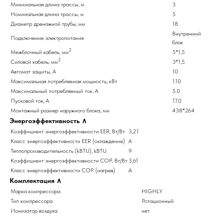
Минимальная длина трассы, м
3
Номинальная длина трассы, м
5
Диаметр дренажной трубы, мм
18
Внутренний
Подключение электропитания
блок
2
Межблочный кабель, мм
5*1,5
2
Силовой кабель, мм
3*1,5
Автомат защиты, А
10
Максимальная потребляемая мощность, кВт
1.10
Максимальный потребляемый ток, А
5.0
Пусковой ток, А
17.0
Монтажный размер наружного блока, мм
438*264
Энергоэффективность
∧
Коэффициент энергоэффективности EER, Вт/Вт
3,21
Класс энергоэффективности EER (охлаждение)
A
Теплопроизводительность (kBTU), kBTU
9
Коэффициент энергоэффективности COP, Вт/Вт
3,61
Класс энергоэффективности COP (нагрев)
A
Комплектация
∧
Марка компрессора
HIGHLY
Тип компрессора
Ротационный
Ионизатор воздуха
нет