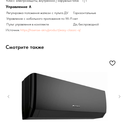
Класс электрозащиты, внутренний / наружный блок
I / I
Управление
∧
Регулировка положения жалюзи с пульта ДУ
Горизонтальные
Управление c мобильного приложения по Wi-Fi
нет
Пульт управления в комплекте
Да, беспроводной
Источник
https://hisense-air.ru/product/easy-classic-a/
Смотрите также