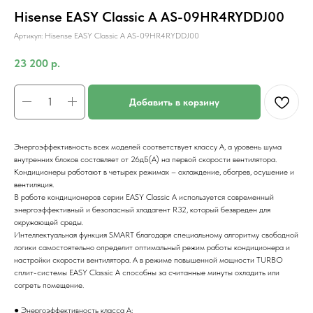
Hisense EASY Classic A AS-09HR4RYDDJ00
Артикул:
Hisense EASY Classic A AS-09HR4RYDDJ00
23 200
р.
Добавить в корзину
Энергоэффективность всех моделей соответствует классу А, а уровень шума
внутренних блоков составляет от 26дБ(А) на первой скорости вентилятора.
Кондиционеры работают в четырех режимах – охлаждение, обогрев, осушение и
вентиляция.
В работе кондиционеров серии EASY Classic A используется современный
энергоэффективный и безопасный хладагент R32, который безвреден для
окружающей среды.
Интеллектуальная функция SMART благодаря специальному алгоритму свободной
логики самостоятельно определит оптимальный режим работы кондиционера и
настройки скорости вентилятора. А в режиме повышенной мощности TURBO
сплит-системы EASY Classic A способны за считанные минуты охладить или
согреть помещение.
● Энергоэффективность класса А;