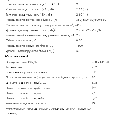
Холодопроизводительность (kBTU), kBTU
9
Холодопроизводительность (кВт), кВт
2.55 ( - )
Теплопроизводительность (кВт), кВт
2.60 ( - )
3
Расход воздуха внутреннего блока, м
/ч
350/380/450/500/530
3
Минимальный расход воздуха внутреннего блока, м
/ч
350
Уровень шума внутреннего блока, дБ(А)
23,5/25/28,5/30/32
Минимальный уровень шума внутреннего блока, дБ(А)
23.5
Объем конденсации, л/ч
0.50
3
Расход воздуха наружного блока, м
/ч
1600
Уровень шума наружного блока, дБ(А)
52
Монтажные
∧
Электропитание, В/Гц/Ф
220-240/50/1
Тип хладагента
R32
Заводская заправка хладагента, г
510
Дозаправка хладагента (сверх номинальной длины трассы), г/м
20
Диаметр жидкостной трубы, мм
6.35
Диаметр жидкостной трубы, дюйм
1/4"
Диаметр газовой трубы, мм
9,53
Диаметр газовой трубы, дюйм
3/8"
Максимальная длина трассы, м
15
Максимальный перепад по высоте между внутренним и наружным
8
блоками, м