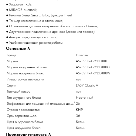
● Хладагент R32;
● MIRAGE-дисплей;
● Режимы Sleep, Smart, Turbo, функция I Feel;
● Таймер на включение и отключение;
● Отключение дисплея внутреннего блока с пульта - Dimmer;
● Двустороннее подключение дренажа (левое или правое);
● Авторестарт, самодиагностика.
● Удобная индикация режима работы
Основные
∧
Бренд
Hisense
Модель
AS-09HR4RYDDJ00
Модель внутреннего блока
AS-09HR4RYDDJ00G
Модель наружного блока
AS-09HR4RYDDJ00W
Инверторная технология
нет
Серия
EASY Classic A
Тепловой насос
нет
Тип внутреннего блока
Настенный
2
Эффективен для помещений площадью до, м
26
Страна производства
КНР
Срок гарантии, мес.
36
Цвет внутреннего блока
Белый
Цвет наружного блока
Белый
Производительность
∧