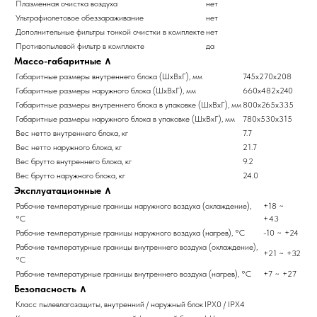
Плазменная очистка воздуха
нет
Ультрафиолетовое обеззараживание
нет
Дополнительные фильтры тонкой очистки в комплекте
нет
Противопылевой фильтр в комплекте
да
Массо-габаритные
∧
Габаритные размеры внутреннего блока (ШxВxГ), мм
745x270x208
Габаритные размеры наружного блока (ШxВxГ), мм
660x482x240
Габаритные размеры внутреннего блока в упаковке (ШxВxГ), мм
800x265x335
Габаритные размеры наружного блока в упаковке (ШxВxГ), мм
780x530x315
Вес нетто внутреннего блока, кг
7.7
Вес нетто наружного блока, кг
21.7
Вес брутто внутреннего блока, кг
9.2
Вес брутто наружного блока, кг
24.0
Эксплуатационные
∧
Рабочие температурные границы наружного воздуха (охлаждение),
+18 ~
°C
+43
Рабочие температурные границы наружного воздуха (нагрев), °C
-10 ~ +24
Рабочие температурные границы внутреннего воздуха (охлаждение),
+21 ~ +32
°C
Рабочие температурные границы внутреннего воздуха (нагрев), °C
+7 ~ +27
Безопасность
∧
Класс пылевлагозащиты, внутренний / наружный блок
IPX0 / IPX4