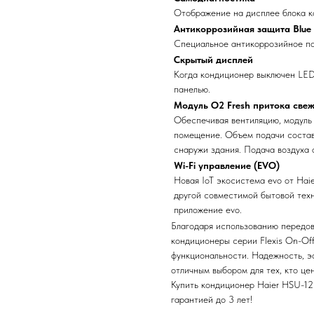
Отображение на дисплее блока к
Антикоррозийная защита Blue 
Специальное антикоррозийное по
Скрытый дисплей
Когда кондиционер выключен LED
панелью.
Модуль O2 Fresh притока свеж
Обеспечивая вентиляцию, модуль 
помещение. Объем подачи составл
снаружи здания. Подача воздуха 
Wi-Fi управление (EVO)
Новая IoT экосистема evo от Hai
другой совместимой бытовой техн
приложение evo.
Благодаря использованию передов
кондиционеры серии Flexis On-Of
функциональности. Надежность, э
отличным выбором для тех, кто це
Купить кондиционер Haier HSU-1
гарантией до 3 лет!