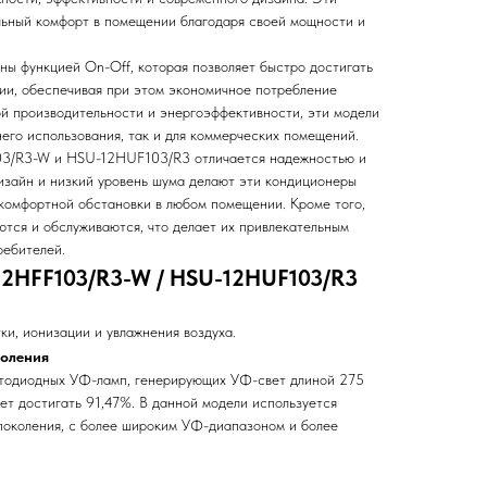
льный комфорт в помещении благодаря своей мощности и
ы функцией On-Off, которая позволяет быстро достигать
ии, обеспечивая при этом экономичное потребление
ой производительности и энергоэффективности, эти модели
его использования, так и для коммерческих помещений.
03/R3-W и HSU-12HUF103/R3 отличается надежностью и
изайн и низкий уровень шума делают эти кондиционеры
комфортной обстановки в любом помещении. Кроме того,
ются и обслуживаются, что делает их привлекательным
ребителей.
12HFF103/R3-W / HSU-12HUF103/R3
и, ионизации и увлажнения воздуха.
оления
етодиодных УФ-ламп, генерирующих УФ-свет длиной 275
ет достигать 91,47%. В данной модели используется
 поколения, с более широким УФ-диапазоном и более
.