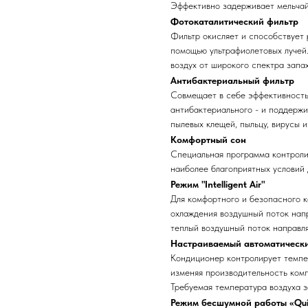
Эффективно задерживает мельчай
Фотокаталитический фильтр
Фильтр окисляет и способствует
помощью ультрафиолетовых луче
воздух от широкого спектра запа
Антибактериальный фильтр
Совмещает в себе эффективность 
антибактериального - и поддержи
пылевых клещей, пыльцу, вирусы и
Комфортный сон
Специальная программа контроли
наиболее благоприятных условий 
Режим "Intelligent Air"
Для комфортного и безопасного 
охлаждения воздушный поток напр
теплый воздушный поток направля
Настраиваемый автоматическ
Кондиционер контролирует темпе
изменяя производительность ком
Требуемая температура воздуха з
Режим бесшумной работы «Qui