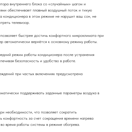
тора внутреннего блока со «случайным» шагом и
ями обеспечивает плавный воздушный поток и тихую
ота кондиционера в этом режиме не нарушит ваш сон, не
треть телевизор.
позволяет быстрее достичь комфортного микроклимата при
ер автоматически вернётся к основному режиму работы.
ледний режим работы кондиционера после устранения
печивая безопасность и удобство в работе.
еждений при частых включениях предусмотрена
томатически поддерживать заданные параметры воздуха в
ри необходимости, что позволяет сократить
ть комфортность за счет сокращения времени нагрева
 во время работы системы в режиме обогрева.