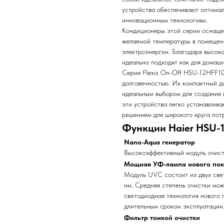
устройства обеспечивают оптима
инновационным технологиям.
Кондиционеры этой серии оснащен
желаемой температуры в помещен
электроэнергии. Благодаря высок
идеально подходят как для домашн
Серия Flexis On-Off HSU-12HFF1
долговечностью. Их компактный д
идеальным выбором для создания 
эти устройства легко устанавлива
решением для широкого круга пот
Функции Haier HSU-
Nano-Aqua генератор
Высокоэффективный модуль очистк
Мощная УФ-лампа нового пок
Модуль UVC состоит из двух св
нм. Средняя степень очистки мож
светодиодная технология нового
длительным сроком эксплуатации
Фильтр тонкой очистки