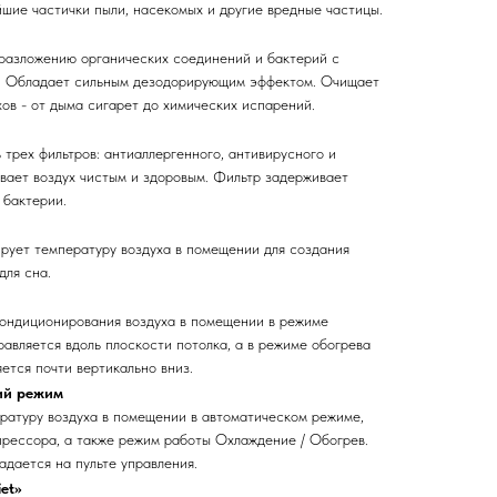
шие частички пыли, насекомых и другие вредные частицы.
 разложению органических соединений и бактерий с
й. Обладает сильным дезодорирующим эффектом. Очищает
хов - от дыма сигарет до химических испарений.
трех фильтров: антиаллергенного, антивирусного и
вает воздух чистым и здоровым. Фильтр задерживает
 бактерии.
рует температуру воздуха в помещении для создания
для сна.
кондиционирования воздуха в помещении в режиме
авляется вдоль плоскости потолка, а в режиме обогрева
ется почти вертикально вниз.
ий режим
ратуру воздуха в помещении в автоматическом режиме,
прессора, а также режим работы Охлаждение / Обогрев.
адается на пульте управления.
et»