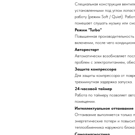
Специальная конструкция вентиля
установленными под углом лопаст
работу (режим Soft / Quiet). Раб
помешает слушать музыку или смо
Режим "Turbo"
Повышенная производительность 
включении, после чего кондицион
Авторестарт
Автоматически возобновляет пос
проблем с электропитанием, обес
Защита компрессора
Для защиты компрессора от повр
трехминутная задержка запуска.
24-часовой таймер
Работа по таймеру позволяет ав
помещении.
Интеллектуальное оттаивание
Оттаивание выполняется только п
энергетические потери и повыси
теплообменника наружного блока
Самодиагностика