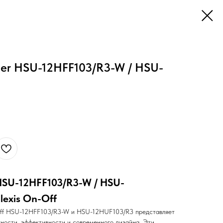
ier HSU-12HFF103/R3-W / HSU-
HSU-12HFF103/R3-W / HSU-
lexis On-Off
Off HSU-12HFF103/R3-W и HSU-12HUF103/R3 представляет
ности, эффективности и современного дизайна. Эти