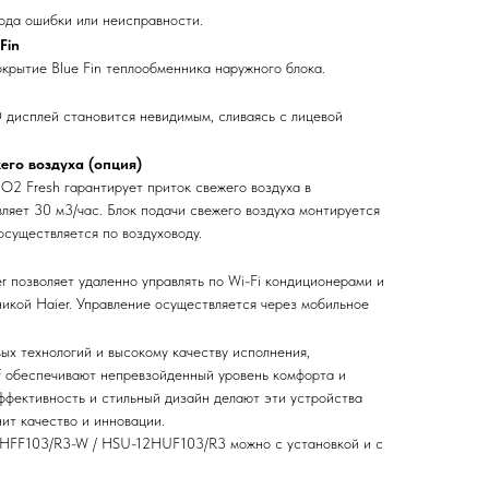
ода ошибки или неисправности.
Fin
крытие Blue Fin теплообменника наружного блока.
 дисплей становится невидимым, сливаясь с лицевой
его воздуха (опция)
O2 Fresh гарантирует приток свежего воздуха в
яет 30 м3/час. Блок подачи свежего воздуха монтируется
осуществляется по воздуховоду.
er позволяет удаленно управлять по Wi-Fi кондиционерами и
икой Haier. Управление осуществляется через мобильное
ых технологий и высокому качеству исполнения,
f обеспечивают непревзойденный уровень комфорта и
ффективность и стильный дизайн делают эти устройства
нит качество и инновации.
2HFF103/R3-W / HSU-12HUF103/R3 можно с установкой и с