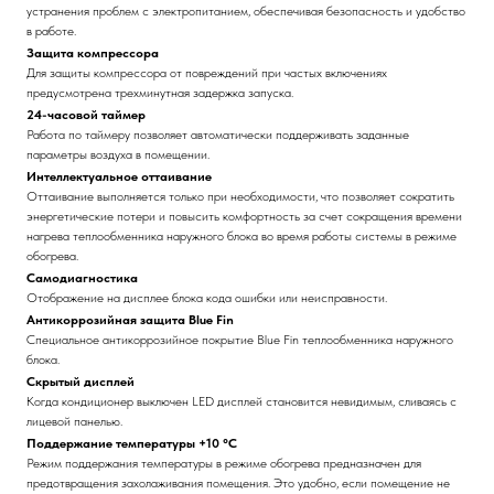
устранения проблем с электропитанием, обеспечивая безопасность и удобство
в работе.
Защита компрессора
Для защиты компрессора от повреждений при частых включениях
предусмотрена трехминутная задержка запуска.
24-часовой таймер
Работа по таймеру позволяет автоматически поддерживать заданные
параметры воздуха в помещении.
Интеллектуальное оттаивание
Оттаивание выполняется только при необходимости, что позволяет сократить
энергетические потери и повысить комфортность за счет сокращения времени
нагрева теплообменника наружного блока во время работы системы в режиме
обогрева.
Самодиагностика
Отображение на дисплее блока кода ошибки или неисправности.
Антикоррозийная защита Blue Fin
Специальное антикоррозийное покрытие Blue Fin теплообменника наружного
блока.
Скрытый дисплей
Когда кондиционер выключен LED дисплей становится невидимым, сливаясь с
лицевой панелью.
Поддержание температуры +10 °С
Режим поддержания температуры в режиме обогрева предназначен для
предотвращения захолаживания помещения. Это удобно, если помещение не