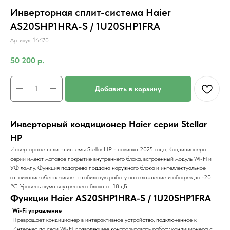
Инверторная сплит-система Haier
AS20SHP1HRA-S / 1U20SHP1FRA
Артикул:
16670
50 200
р.
Добавить в корзину
Инверторный кондиционер Haier серии Stellar
HP
Инверторные сплит-системы Stellar HP - новинка 2025 года. Кондиционеры
серии имеют матовое покрытие внутреннего блока, встроенный модуль Wi-Fi и
УФ лампу. Функция подогрева поддона наружного блока и интеллектуальное
оттаивание обеспечивает стабильную работу на охлаждение и обогрев до -20
°С. Уровень шума внутреннего блока от 18 дБ.
Функции Haier AS20SHP1HRA-S / 1U20SHP1FRA
Wi-Fi управление
Превращает кондиционер в интерактивное устройство, подключенное к
Интернет по сети Wi-Fi, позволяющее контролировать работу кондиционера с