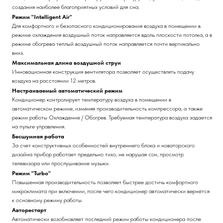
создания наиболее благоприятных условий для сна.
Режим "Intelligent Air"
Для комфортного и безопасного кондиционирования воздуха в помещении в
режиме охлаждения воздушный поток направляется вдоль плоскости потолка, а в
режиме обогрева теплый воздушный поток направляется почти вертикально
вниз.
Максимальная длина воздушной струи
Инновационная конструкция вентилятора позволяет осуществлять подачу
воздуха на расстоянии 12 метров.
Настраиваемый автоматический режим
Кондиционер контролирует температуру воздуха в помещении в
автоматическом режиме, изменяя производительность компрессора, а также
режим работы Охлаждение / Обогрев. Требуемая температура воздуха задается
на пульте управления.
Бесшумная работа
За счет конструктивных особенностей внутреннего блока и новаторского
дизайна прибор работает предельно тихо, не нарушая сон, просмотр
телевизора или прослушивание музыки.
Режим "Turbo"
Повышенная производительность позволяет быстрее достичь комфортного
микроклимата при включении, после чего кондиционер автоматически вернётся
к основному режиму работы.
Авторестарт
Автоматически возобновляет последний режим работы кондиционера после