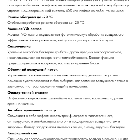
помощью мобильных телефонов, планшетных компьютеров либо ноутбуков под
управлением операционной системы iOS или Android из любой точки мира.
Режим обогрева до -20 °С
Стабильная работа в режиме обогрева до -20 °С
Мощная УФ-лампа
Мощная УФ-лампа, осуществляет фотохимическую обработку воздуха, его
эффективное обеззараживание, нейтрализацию вирусов и бактерий.
Самоочистка
Удаление микробов, бактерий, грибка и других вредных микроорганизмов,
накапливающихся на поверхности теплообменника. Данная функция
предусмотрена как в наружном, так и во внутреннем блоке.
Объемный воздушный поток
Управление горизонтальными и вертикальными воздушными створками с
помощью пульта позволяют гибко выбирать направление воздушного потока в
зависимости от расположения людей в помещении.
Фильтр тонкой очистки
Эффективно задерживает мельчайшие частички пыли, насекомых и другие
вредные частицы.
Антибактериальный фильтр
Совмещает в себе эффективность трех фильтров: антиаллергенного,
антивирусного и антибактериального - и поддерживает воздух чистым и
здоровым. Фильтр задерживает пылевых клещей, пыльцу, вирусы и бактерии.
Комфортный сон
Специальная программа контролирует температуру воздуха в помещении для