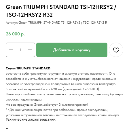
Green TRIUMPH STANDARD TSI-12HRSY2 /
TSO-12HRSY2 R32
Артикул:
Green TRIUMPH STANDARD TSI-12HRSY2 / TSO-12HRSY2 R
26 000
р.
Добавить в корзину
Серия TRIUMPH STANDARD
сочетает в себе простоту конструкции и высокую степень надежности. Она
разработана с учетом бережного отношения к окружающей среде, экономии
расходов на электроэнергию и поддержания точного диапазона температур.
Компактный внутренний блок - 698 мм (для моделей 7 и 9 kBTU).
Пятискоростной вентилятор позволяет настроить идеальную, точно подобранную
скорость подачи воздуха.
На всю продукцию Green действует 3-х летняя гарантия!
* *Данные условия сохраняются при соблюдении правил эксплуатации,
указанных в гарантийном талоне и инструкции по эксплуатации кондиционера.
Технические характеристики:
.