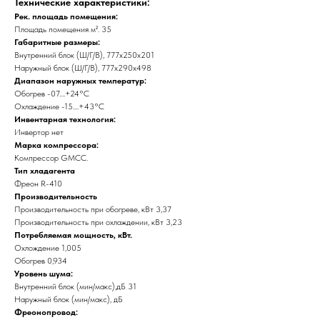
Технические характеристики:
Рек. площадь помещения:
Площадь помещения м². 35
Габаритные размеры:
Внутренний блок (Ш/Г/В), 777х250х201
Наружный блок (Ш/Г/В), 777x290x498
Диапазон наружных температур:
Обогрев -07....+24°C
Охлаждение -15....+43°C
Инвентарная технология:
Инвертор нет
Марка компрессора:
Компрессор GMCC.
Тип хладагента
Фреон R-410
Производительность
Производительность при обогреве, кВт 3,37
Производительность при охлаждении, кВт 3,23
Потребляемая мощность, кВт.
Охлождение 1,005
Обогрев 0,934
Уровень шума:
Внутренний блок (мин/макс),дБ 31
Наружный блок (мин/макс), дБ
Фреонопровод: