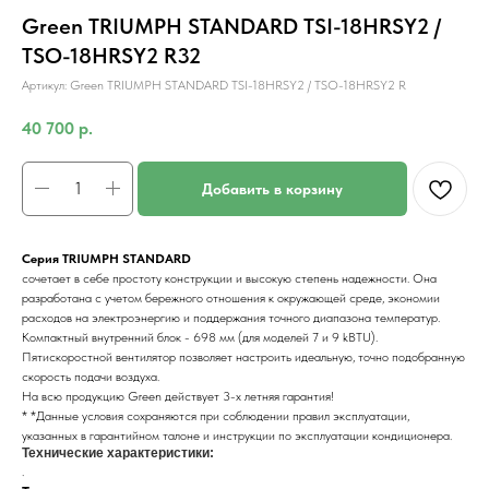
Green TRIUMPH STANDARD TSI-18HRSY2 /
TSO-18HRSY2 R32
Артикул:
Green TRIUMPH STANDARD TSI-18HRSY2 / TSO-18HRSY2 R
40 700
р.
Добавить в корзину
Серия TRIUMPH STANDARD
сочетает в себе простоту конструкции и высокую степень надежности. Она
разработана с учетом бережного отношения к окружающей среде, экономии
расходов на электроэнергию и поддержания точного диапазона температур.
Компактный внутренний блок - 698 мм (для моделей 7 и 9 kBTU).
Пятискоростной вентилятор позволяет настроить идеальную, точно подобранную
скорость подачи воздуха.
На всю продукцию Green действует 3-х летняя гарантия!
* *Данные условия сохраняются при соблюдении правил эксплуатации,
указанных в гарантийном талоне и инструкции по эксплуатации кондиционера.
Технические характеристики:
.