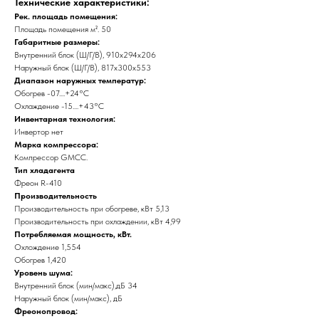
Технические характеристики:
Рек. площадь помещения:
Площадь помещения м². 50
Габаритные размеры:
Внутренний блок (Ш/Г/В), 910х294х206
Наружный блок (Ш/Г/В), 817x300x553
Диапазон наружных температур:
Обогрев -07....+24°C
Охлаждение -15....+43°C
Инвентарная технология:
Инвертор нет
Марка компрессора:
Компрессор GMCC.
Тип хладагента
Фреон R-410
Производительность
Производительность при обогреве, кВт 5,13
Производительность при охлаждении, кВт 4,99
Потребляемая мощность, кВт.
Охлождение 1,554
Обогрев 1,420
Уровень шума:
Внутренний блок (мин/макс),дБ 34
Наружный блок (мин/макс), дБ
Фреонопровод: