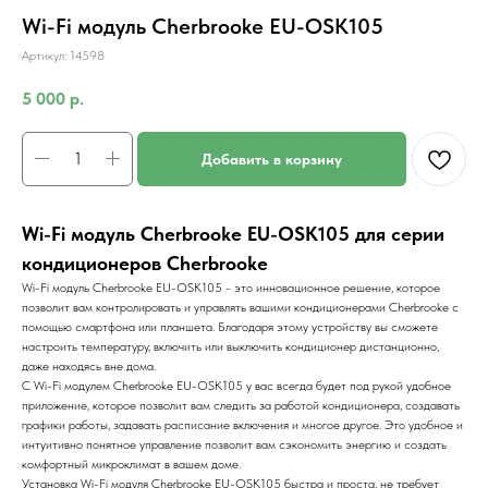
Wi-Fi модуль Cherbrooke EU-OSK105
Артикул:
14598
5 000
р.
Добавить в корзину
Wi-Fi модуль Cherbrooke EU-OSK105 для серии
кондиционеров Cherbrooke
Wi-Fi модуль Cherbrooke EU-OSK105 - это инновационное решение, которое
позволит вам контролировать и управлять вашими кондиционерами Cherbrooke с
помощью смартфона или планшета. Благодаря этому устройству вы сможете
настроить температуру, включить или выключить кондиционер дистанционно,
даже находясь вне дома.
С Wi-Fi модулем Cherbrooke EU-OSK105 у вас всегда будет под рукой удобное
приложение, которое позволит вам следить за работой кондиционера, создавать
графики работы, задавать расписание включения и многое другое. Это удобное и
интуитивно понятное управление позволит вам сэкономить энергию и создать
комфортный микроклимат в вашем доме.
Установка Wi-Fi модуля Cherbrooke EU-OSK105 быстра и проста, не требует