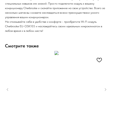
специальных навыков или знаний. Просто подключите модуль к вашему
кондиционеру Cherbrooke и скачайте приложение на свое устройство. Всего за
несколько шагов вы сможете наслаждаться всеми преимуществами умного
управления вашим кондиционером.
Не отказывайте себе в удобстве и комфорте - приобретите Wi-Fi модуль
Cherbrooke EU-OSK105 и наслаждайтесь своим идеальным микроклиматом в
любое время и в любом месте!
Смотрите также