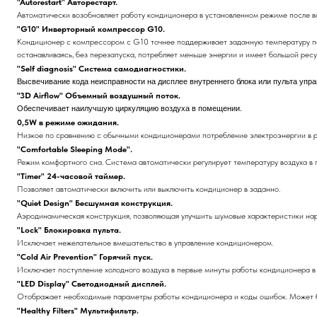
"Autorestart" Авторестарт.
Автоматически возобновляет работу кондиционера в установленном режиме после в
"G10" Инверторный компрессор G10.
Кондиционер с компрессором с G10 точнее поддерживает заданную температуру п
останавливаясь, без перезапуска, потребляет меньше энергии и имеет большой ресу
"Self diagnosis" Система самодиагностики.
Высвечивание кода неисправности на дисплее внутреннего блока или пульта упра
"3D Airflow" Объемный воздушный поток.
Обеспечивает наилучшую циркуляцию воздуха в помещении.
0,5W в режиме ожидания.
Низкое по сравнению с обычными кондиционерами потребление электроэнергии в 
"Comfortable Sleeping Mode".
Режим комфортного сна. Система автоматически регулирует температуру воздуха в
"Timer" 24-часовой таймер.
Позволяет автоматически включить или выключить кондиционер в заданно.
"Quiet Design" Бесшумная конструкция.
Аэродинамическая конструкция, позволяющая улучшить шумовые характеристики нар
"Lock" Блокировка пульта.
Исключает нежелательное вмешательство в управление кондиционером.
"Cold Air Prevention" Горячий пуск.
Исключает поступление холодного воздуха в первые минуты работы кондиционера в
"LED Display" Светодиодный дисплей.
Отображает необходимые параметры работы кондиционера и коды ошибок. Может бы
"Healthy Filters" Мультифильтр.