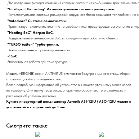
Два воздушных фильтра, каждый из которых состоит из комбинации трёх элементов 
"Intelligent Defrosting" Интеллектуальная система разморозки.
Интеллектуальная система разморозки наружного блока защищает теплообменник о
"Autoclean" Система самоочистки.
Препятствует скоплению влаги на теплообменнике, предотвращая загрязнение внут
"Heating 8oC" Нагрев 8oС.
Поддерживание температуры 8oС в помещении при работе на «Тепло».
"TURBO button" Турбо-режим.
Режим повышенной производительности.
-15oC.
Эффективная работа при температуре.
Модель AERONIK серии ANTIVIRUS отличается безупречным качеством сборки,
стильным дизайном и надежностью.
Более подробную информацию об устройстве вы можете уточнить у менеджеров
по телефону. Они примут ваш заказ, оперативно рассчитают его стоимость и
расскажут об условиях доставки.
Купить инверторный кондиционер Aeronik ASI-12IU / ASO-12IU можно с
установкой и с гарантией до 5 лет.
Смотрите также