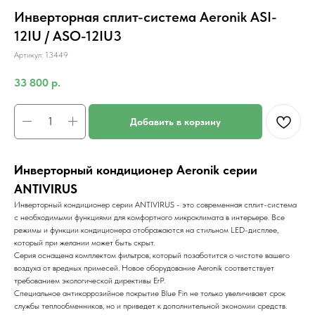
Инверторная сплит-система Aeronik ASI-
12IU / ASO-12IU3
Артикул:
13449
33 800
р.
Добавить в корзину
Инверторный кондиционер Aeronik серии
ANTIVIRUS
Инверторный кондиционер серии ANTIVIRUS - это современная сплит-система
с необходимыми функциями для комфортного микроклимата в интерьере. Все
режимы и функции кондиционера отображаются на стильном LED-дисплее,
который при желании может быть скрыт.
Серия оснащена комплектом фильтров, который позаботится о чистоте вашего
воздуха от вредных примесей. Новое оборудование Aeronik соответствует
требованием экологической директивы ErP.
Специальное антикоррозийное покрытие Blue Fin не только увеличивает срок
службы теплообменников, но и приведет к дополнительной экономии средств.