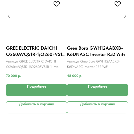
GREE ELECTRIC DAICHI
Gree Bora GWH12AABXB-
Gr
O260AVQS1R-1/O260FVS1R-
K6DNA2C Inverter R32 WiFi
K6
1 Inverter
Артикул:
GREE ELECTRIC DAICHI
Артикул:
Gree Bora GWH12AABXB-
Арт
2
O260AVQS1R-1/O260FVS1R-1 Inve
K6DNA2C Inverter R32 WiFi
K6D
70 000
р.
48 000
р.
80 
Подробнее
Подробнее
Добавить в корзину
Добавить в корзину