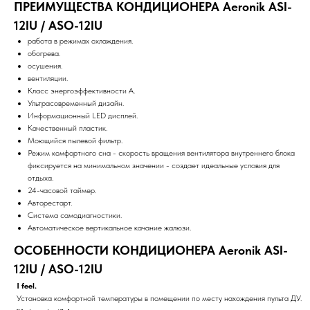
ПРЕИМУЩЕСТВА КОНДИЦИОНЕРА Aeronik ASI-
12IU / ASO-12IU
работа в режимах охлаждения.
обогрева.
осушения.
вентиляции.
Класс энергоэффективности А.
Ультрасовременный дизайн.
Информационный LED дисплей.
Качественный пластик.
Моющийся пылевой фильтр.
Режим комфортного сна - скорость вращения вентилятора внутреннего блока
фиксируется на минимальном значении - создает идеальные условия для
отдыха.
24-часовой таймер.
Авторестарт.
Система самодиагностики.
Автоматическое вертикальное качание жалюзи.
ОСОБЕННОСТИ КОНДИЦИОНЕРА Aeronik ASI-
12IU / ASO-12IU
I feel.
Установка комфортной температуры в помещении по месту нахождения пульта ДУ.